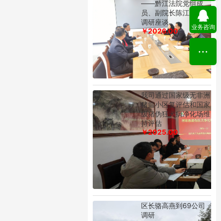
——黔江法院党组成
员、副院长陈江到我司
调研座谈
业务咨询
￥2026.00
我司通过国家级无非洲
猪瘟小区复评估和国家
级猪伪狂犬病净化场维
持评估
￥2025.00
区长骆高燕到69公司
调研