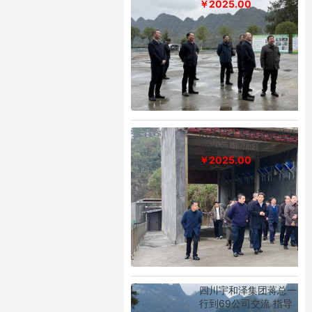
￥2025.00
区政协主席姚登惠莅临
69公司 调研指导工作
￥2025.00
四川宇和泽集团蒋总一
行到69公司交流 指导