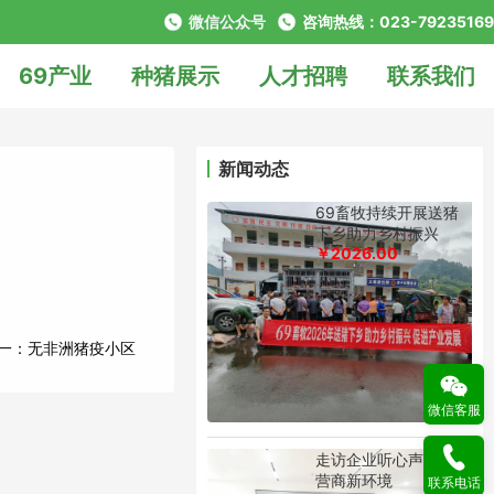
微信公众号
咨询热线：023-79235169
69产业
种猪展示
人才招聘
联系我们
新闻动态
69畜牧持续开展送猪
下乡助力乡村振兴
￥2026.00
一：
无非洲猪疫小区
微信客服
走访企业听心声 优化
营商新环境
联系电话