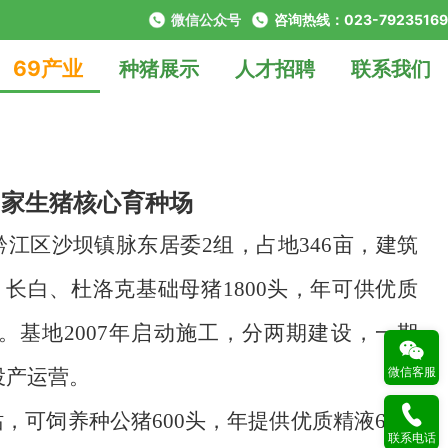
微信公众号
咨询热线：023-79235169
69产业
种猪展示
人才招聘
联系我们
国家生猪核心育种场
江区沙坝镇脉东居委2组，占地346亩，建筑
、长白、杜洛克基础母猪1800头，年可供优质
。基地2007年启动施工，分两期建设，一期
微信客服
年投产运营。
站，可饲养种公猪
600
头，年提供优质精液
60
万
联系电话