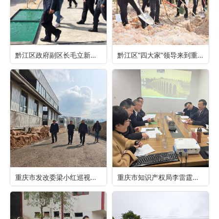
黔江区政府副区长毛立新率区政府办一级调研员庞友文、区环保执法支队长徐华章等到重庆69畜牧调研
黔江区“四大家”领导来到重庆69畜牧正阳工业园区基地参加2022年全民义务植树活动
重庆市发改委梁小红巡视员一行在区发改委副主任陈思陪同下到重庆69畜牧调研指导工作
重庆市知识产权局李雷霆局长一行在黔江区市场监管局局长潘东等陪同下来重庆69畜牧调研指导