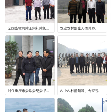
全国畜牧总站王宗礼站长、农业农村部畜牧兽医局孔亮副局长、王健处长等领导调研重庆69
农业农村部张天佐总师、陈章全司长到重庆69指导工作
时任重庆市委常委纪委书记徐敬业视察重庆69
农业农村部领导、专家视察指导重庆69工作