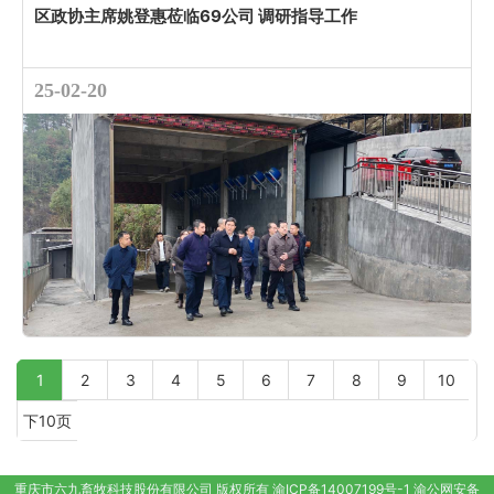
区政协主席姚登惠莅临69公司 调研指导工作
25-02-20
1
2
3
4
5
6
7
8
9
10
下10页
重庆市六九畜牧科技股份有限公司
版权所有
渝ICP备14007199号-1
渝公网安备